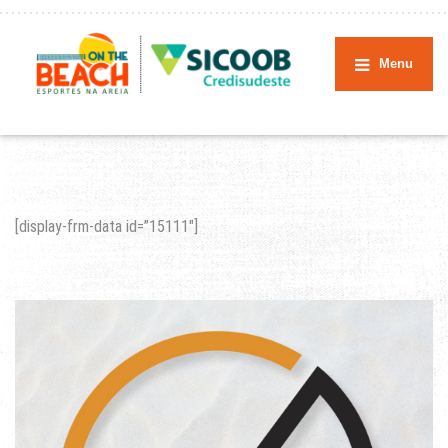
Menu
[display-frm-data id=”15111″]